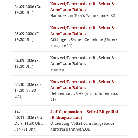
Konzert/Tanzmusik mit „Selma &
24.09.2026
(Do
Anne“ zum Balfolk
19:30 Uhr)
Hannover, in Tobi’s Wohnzimmer 😉
Konzert/Tanzmusik mit „Selma &
25.09.2026
(Fr
Anne“ zum Balfolk
19:30 Uhr)
Göttingen, Ev.-ref. Gemeinde (Untere
Karspüle 11)
Konzert/Tanzmusik mit „Selma &
26.09.2026
(Sa
Anne“ zum Balfolk
18:30 Uhr)
Minden
Konzert/Tanzmusik mit „Selma &
25.10.2026
(So
Anne“ zum Balfolk
14:30-17:30
Delmenhorst, VHS (Am Turbinenhaus
Uhr)
11)
16. –
Self-Compassion –
Selbst-Mitgefühl
20.11.2026
(Mo-
(Bildungsurlaub)
Do 9-16:30 Uhr,
Oldenburg, Volkshochschulgebäude
Fr 9-14 Uhr)
hinterm Bahnhof/ZOB