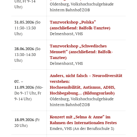
Uhr, Fr 9-14
Oldenburg, Volkshochschulgebäude
Uhr)
hinterm Bahnhof/ZOB
31.05.2026
(So
Tanzworkshop „Polska“
11:30-13:30
(anschließend: Balfolk-Tanztee)
Uhr)
Delmenhorst, VHS
Tanzworkshop „Schwedisches
28.06.2026
(So
Menuett“ (anschließend: Balfolk-
13:30-14:30
Tanztee)
Uhr)
Delmenhorst, VHS
Anders, nicht falsch – Neurodiversität
07. –
verstehen:
11.09.2026
(Mo-
Hochsensibilität, Autismus, ADHS,
Do 9-17 Uhr, Fr
Hochbegabung… (Bildungsurlaub)
9-14 Uhr)
Oldenburg, Volkshochschulgebäude
hinterm Bahnhof/ZOB
Konzert mit „Selma & Anne“ im
18.09.2026
(Fr
Rahmen des Internationalen Festes
20 Uhr)
Emden, VHS (An der Berufsschule 3)