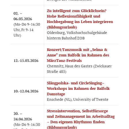
Zu intelligent zum Glücklichsein?
02.
–
Hohe Reflexionsfähigkeit und
06
.03.2026
Hochbegabung ins Leben integrieren
(Mo-Do 9-16:30
(Bildungsurlaub)
Uhr, Fr 9-14
Oldenburg, Volkshochschulgebäude
Uhr)
hinterm Bahnhof/ZOB
Konzert/Tanzmusik mit „Selma &
Anne“ zum Balfolk im Rahmen des
12.-15.03.2026
MärzTanz-Festivals
Chemnitz, Haus des Gastes (Zwickauer
Straße 485)
Slängpolska- und CircleSinging–
Workshops im Rahmen der Balfolk
10.-12.04.2026
Dansstage
Enschede (NL), University of Twente
Stressintervention, Selbstfürsorge
20.
–
und Zeitmanagement im Arbeitsalltag
24
.04.2026
– Den eigenen Rhythmus finden
(Mo-Do 9-16:30
(Bildungsurlaub)