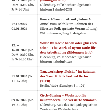
14.11.2025
(Mo-
(Bildungsurlaub)
Do 9-16:30 Uhr,
Oldenburg, Volkshochschulgebäude
Fr 9-14 Uhr)
hinterm Bahnhof/ZOB
Konzert/Tanzmusik mit „Selma &
27.12.2025 –
Anne“ zum Balfolk im Rahmen des
01.01.2026
Silvester-Folk (private Veranstaltung)
Witzenhausen, Burg Ludwigsten
Willst Du Recht haben oder glücklich
12. –
sein? – The Work of Byron Katie für
16.01.2026
(Mo-
den Arbeitsalltag (Bildungsurlaub)
Do 9-16:30 Uhr,
Oldenburg, Volkshochschulgebäude
Fr 9-14:30 Uhr)
hinterm Bahnhof/ZOB
Tanzworkshop „Polska“ im Rahmen
31.01.2026
(Sa
des Tanz & Folk Festival Berlin
11-13 Uhr)
(TFFB)
Berlin, Wabe (Danziger Str. 101)
Circle-Singing – Workshop für
09.02.2025
(Mo
neuentdeckte und versierte Stimmen
19-21 Uhr)
Oldenburg, Aula des Heilpädagogischen
Zweiges der Waldorfschule