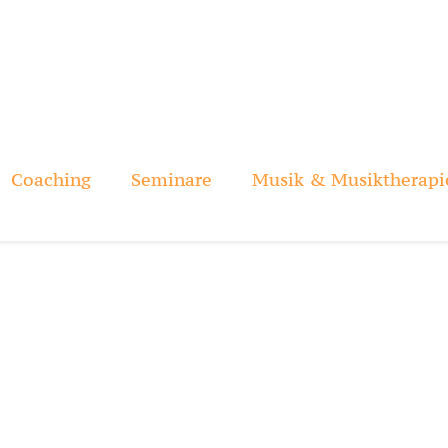
Coaching
Seminare
Musik & Musiktherapi
BeleMama
Home
Circle Singing
BeleMama