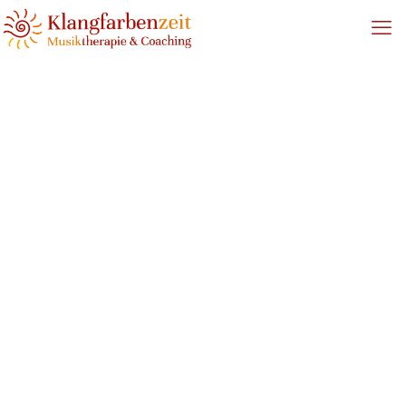
IMG_2082
Home
Seminare
IMG_2082