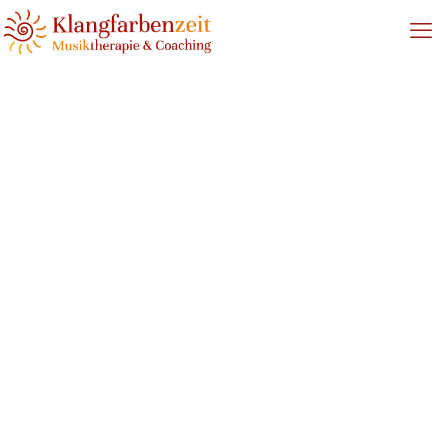
2. AbenteuerStimme
Home
Termine
2. AbenteuerStimme